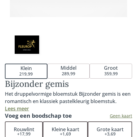
Middel
Groot
Klein
289,99
359,99
219,99
Bijzonder gemis
Het druppelvormige bloemstuk Bijzonder gemis is een
romantisch en klassiek pastelkleurig bloemstuk.
Bijzonder gemis is een druppelvormig rouwstuk met
Lees meer
Voeg een boodschap toe
fijne materialen en bloemen in zachte kleuren. Er zijn
Geen kaart
onder andere bloemen gebruikt die in het vroege
Rouwlint
Kleine kaart
Grote kaart
voorjaar opkomen. Verkrijgbaar in 60cm, 80cm of
+17,99
+1,69
+3,69