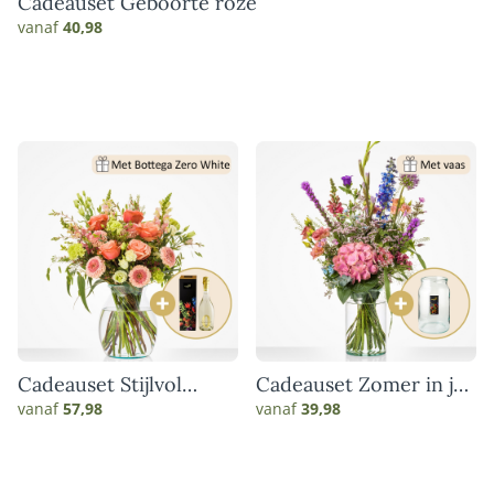
Cadeauset Geboorte roze
vanaf
40,98
Cadeauset Stijlvol
Cadeauset Zomer in je
genieten
vaas
vanaf
57,98
vanaf
39,98