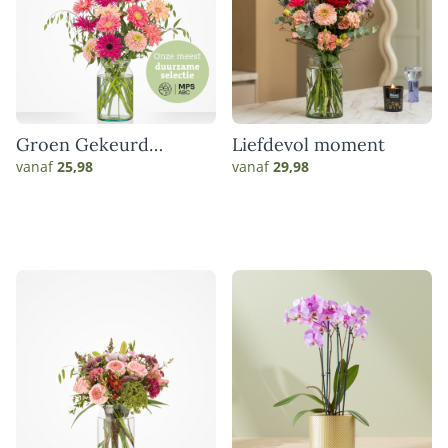
Groen Gekeurd
Liefdevol moment
gerbera boeket
vanaf
25,98
vanaf
29,98