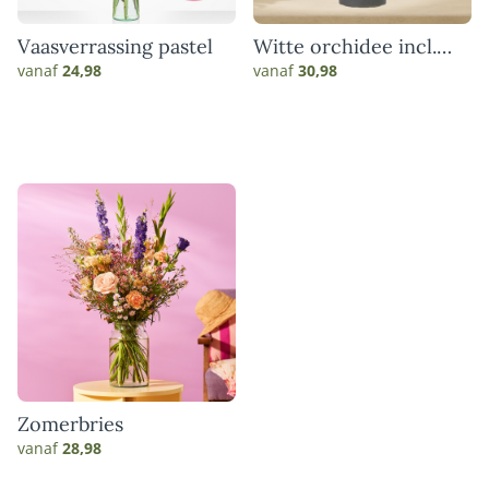
Vaasverrassing pastel
Witte orchidee incl.
pot
vanaf
24,98
vanaf
30,98
Zomerbries
vanaf
28,98