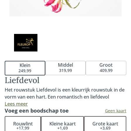
Middel
Groot
Klein
319,99
409,99
249,99
Liefdevol
Het rouwstuk Liefdevol is een kleurrijk rouwstuk in de
vorm van een hart. Een romantisch en liefdevol
bloemstuk door de gekozen bloemsoorten. Het
Lees meer
Voeg een boodschap toe
hartvormige rouwstuk kenmerkt zich door haar
Geen kaart
bijzondere rozen in warme kleuren en roze tinten.
Rouwlint
Kleine kaart
Grote kaart
Verkrijgbaar in 35cm, 45cm of 60cm. Fijn om te weten:
+17,99
+1,69
+3,69