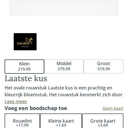
Middel
Groot
Klein
279,99
319,99
219,99
Laatste kus
Het ovale rouwstuk Laatste kus is een prachtig en
kleurrijk bloemstuk. Het rouwstuk kenmerkt zich door
bijzondere rozen in warme kleuren en roze tinten. Een
Lees meer
Voeg een boodschap toe
ovaal rouwstuk is een klassiek-moderne bindwijze.
Geen kaart
Deze bindwijze wordt vaak gekozen omdat de
Rouwlint
Kleine kaart
Grote kaart
bloemen, zowel compact als luchtig, mooi tot hun
+17,99
+1,69
+3,69