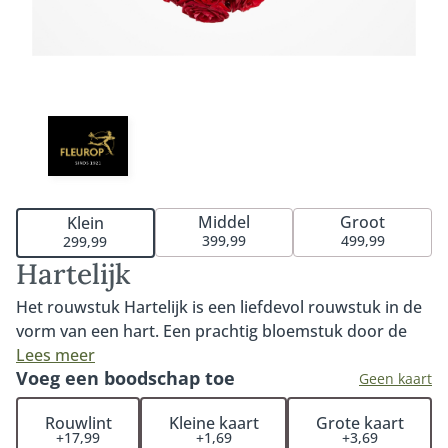
Middel
Groot
Klein
399,99
499,99
299,99
Hartelijk
Het rouwstuk Hartelijk is een liefdevol rouwstuk in de
vorm van een hart. Een prachtig bloemstuk door de
rode rozen. Een mooi rouwstuk voor een persoonlijk
Lees meer
Voeg een boodschap toe
afscheid. Verkrijgbaar in 35cm, 45cm of 60cm. Fijn om
Geen kaart
te weten: iedere bestelling met rouwwerk wordt door
Rouwlint
Kleine kaart
Grote kaart
onze klantenservice medewerkers persoonlijk en
+17,99
+1,69
+3,69