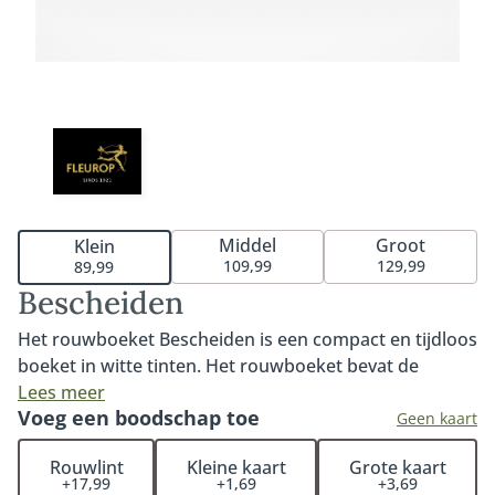
Middel
Groot
Klein
109,99
129,99
89,99
Bescheiden
Het rouwboeket Bescheiden is een compact en tijdloos
boeket in witte tinten. Het rouwboeket bevat de
mooiste bloemen met een zachte uitstraling. De
Lees meer
Voeg een boodschap toe
klassieke en tijdloze uitstraling maakt het rouwboeket
Geen kaart
Bescheiden passend bij elk afscheid. Fijn om te weten:
Rouwlint
Kleine kaart
Grote kaart
iedere bestelling met rouwwerk wordt persoonlijk en
+17,99
+1,69
+3,69