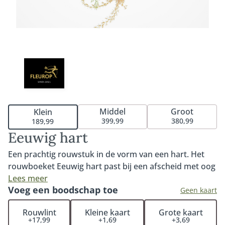
Middel
Groot
Klein
399,99
380,99
189,99
Eeuwig hart
Een prachtig rouwstuk in de vorm van een hart. Het
rouwboeket Eeuwig hart past bij een afscheid met oog
voor natuurlijke bloemen, bijzondere grassen en
Lees meer
Voeg een boodschap toe
droogmaterialen. Het rouwstuk hart is frivool en uniek
Geen kaart
samengesteld. De pastelkleurige bloemen en de
Rouwlint
Kleine kaart
Grote kaart
speciale hartvorm maken van Eeuwig hart een
+17,99
+1,69
+3,69