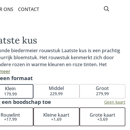
R ONS
CONTACT
atste kus
onde biedermeier rouwstuk Laatste kus is een prachtig
eurrijk bloemstuk. Het rouwstuk kenmerkt zich door
ndere rozen in warme kleuren en roze tinten. Het
stuk wordt rond samengesteld. Deze bindwijze staat
 meer
 een formaat
ekend als Biedermeier. Vanaf verschillende kanten zijn
oemen in het ronde bloemstuk goed te zien. Het ronde
Middel
Groot
Klein
rmeier rouwstuk Laatste kus is verkrijgbaar in 40cm
229,99
279,99
179,99
n), 50cm (middel) en 60cm (groot). Fijn om te weten: iedere
 een boodschap toe
Geen kaart
lling met rouwwerk wordt persoonlijk en handmatig
troleerd. Hiermee garanderen wij dat het rouwstuk
Rouwlint
Kleine kaart
Grote kaart
+17,99
+1,69
+3,69
dig naar wens wordt samengesteld. De rouwbloemen
n op een locatie naar keuze (bij een kerk, rouwcentrum