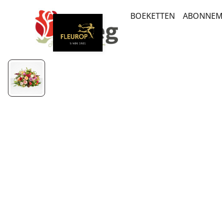
BOEKETTEN
ABONNEM
BEDANKT EN GEBOO
BETERSCHAP EN STE
LUXE-CADEAUBOEKE
PLUK EN VELDBOEKE
POPULAIRE BOEKETT
ROUW EN CONDOLE
ROZEN
SEIZOENSBOEKETTE
VERJAARDAG EN FELIC